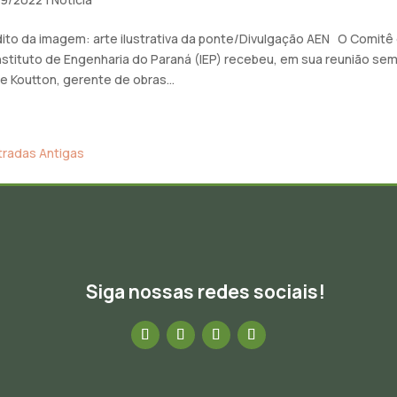
ito da imagem: arte ilustrativa da ponte/Divulgação AEN O Comitê
nstituto de Engenharia do Paraná (IEP) recebeu, em sua reunião sema
ne Koutton, gerente de obras...
tradas Antigas
Siga nossas redes sociais!