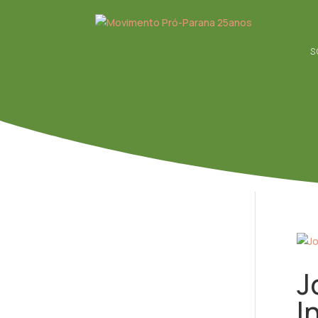
S
J
I