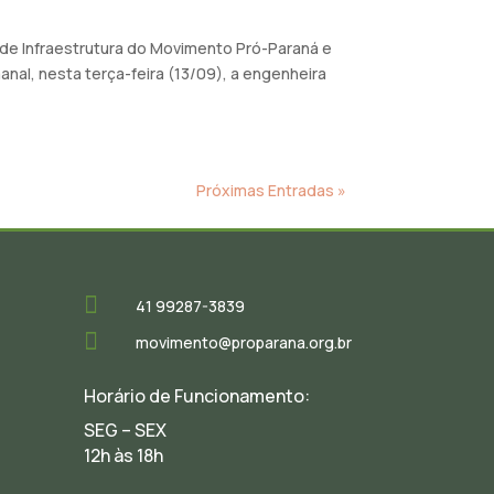
 de Infraestrutura do Movimento Pró-Paraná e
nal, nesta terça-feira (13/09), a engenheira
Próximas Entradas »

41 99287-3839

movimento@proparana.org.br
Horário de Funcionamento:
SEG – SEX
12h às 18h