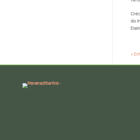
Créd
do I
Elai
« En