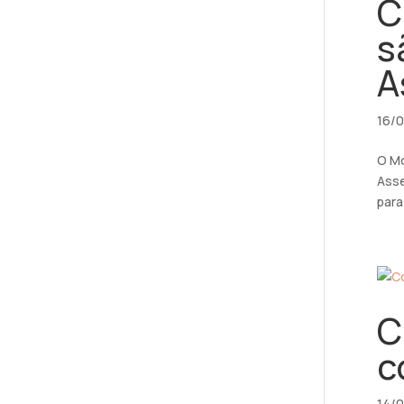
C
s
A
16/
O Mo
Asse
para
C
c
14/