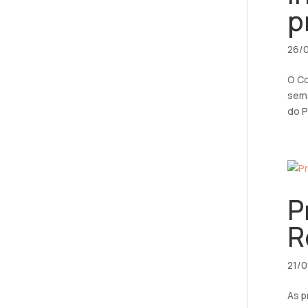
p
26/
O Co
sema
do P
P
R
21/
As p