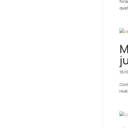
fora
quat
M
j
16/
Conf
real