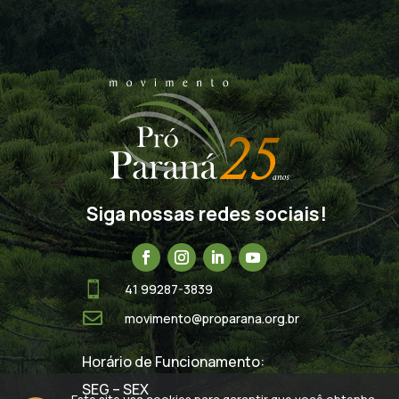
Siga nossas redes sociais!

41 99287-3839

movimento@proparana.org.br
Horário de Funcionamento:
SEG – SEX