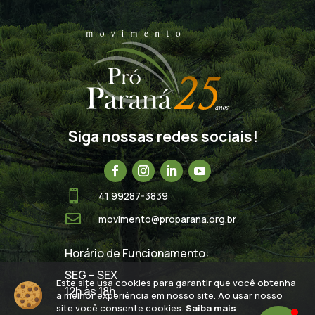
Siga nossas redes sociais!

41 99287-3839

movimento@proparana.org.br
Horário de Funcionamento:
SEG – SEX
Este site usa cookies para garantir que você obtenha
12h às 18h
a melhor experiência em nosso site. Ao usar nosso
site você consente cookies.
Saiba mais