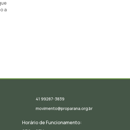
que
mo a
41 99287-3839
movimento@proparana.org.br
Horário de Funcionamento: