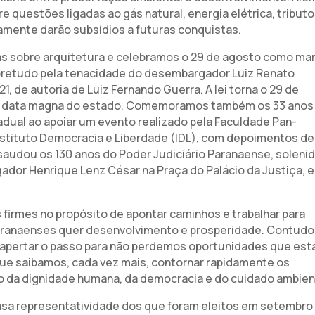
uestões ligadas ao gás natural, energia elétrica, tributo
mente darão subsídios a futuras conquistas.
ras sobre arquitetura e celebramos o 29 de agosto como ma
 sobretudo pela tenacidade do desembargador Luiz Renato
, de autoria de Luiz Fernando Guerra. A lei torna o 29 de
ma data magna do estado. Comemoramos também os 33 anos
adual ao apoiar um evento realizado pela Faculdade Pan-
nstituto Democracia e Liberdade (IDL), com depoimentos de
saudou os 130 anos do Poder Judiciário Paranaense, soleni
dor Henrique Lenz César na Praça do Palácio da Justiça, 
firmes no propósito de apontar caminhos e trabalhar para
paranaenses quer desenvolvimento e prosperidade. Contudo
so apertar o passo para não perdemos oportunidades que es
que saibamos, cada vez mais, contornar rapidamente os
o da dignidade humana, da democracia e do cuidado ambien
nsa representatividade dos que foram eleitos em setembro