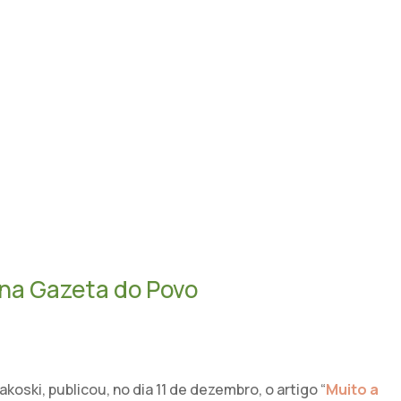
OBRE O MPP
DIRETORIA
NOTÍCIAS
EVENTOS
REALIZAÇÕE
NOTÍCIAS
 na Gazeta do Povo
ski, publicou, no dia 11 de dezembro, o artigo “
Muito a