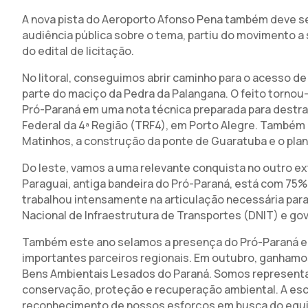
A nova pista do Aeroporto Afonso Pena também deve se
audiência pública sobre o tema, partiu do movimento a 
do edital de licitação.
No litoral, conseguimos abrir caminho para o acesso 
parte do maciço da Pedra da Palangana. O feito tornou
Pró-Paraná em uma nota técnica preparada para destrav
Federal da 4ª Região (TRF4), em Porto Alegre. Também n
Matinhos, a construção da ponte de Guaratuba e o plan
Do leste, vamos a uma relevante conquista no outro ex
Paraguai, antiga bandeira do Pró-Paraná, está com 7
trabalhou intensamente na articulação necessária para t
Nacional de Infraestrutura de Transportes (DNIT) e go
Também este ano selamos a presença do Pró-Paraná em
importantes parceiros regionais. Em outubro, ganhamo
Bens Ambientais Lesados do Paraná. Somos representan
conservação, proteção e recuperação ambiental. A es
reconhecimento de nossos esforços em busca do equil