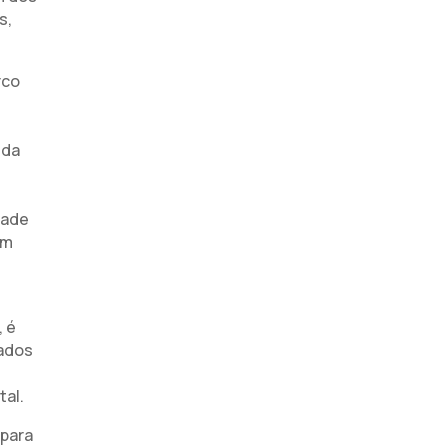
s,
rco
 da
dade
em
, é
tados
tal.
 para