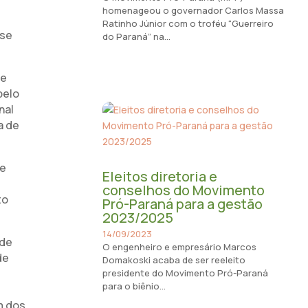
homenageou o governador Carlos Massa
Ratinho Júnior com o troféu “Guerreiro
sse
do Paraná” na...
de
pelo
nal
a de
 e
Eleitos diretoria e
conselhos do Movimento
to
Pró-Paraná para a gestão
2023/2025
14/09/2023
 de
O engenheiro e empresário Marcos
de
Domakoski acaba de ser reeleito
presidente do Movimento Pró-Paraná
para o biênio...
m dos