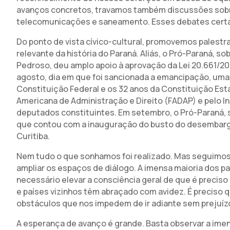
avanços concretos, travamos também discussões sobre q
telecomunicações e saneamento. Esses debates certa
Do ponto de vista cívico-cultural, promovemos palest
relevante da história do Paraná. Aliás, o Pró-Paraná,
Pedroso, deu amplo apoio à aprovação da Lei 20.661/2021
agosto, dia em que foi sancionada a emancipação, u
Constituição Federal e os 32 anos da Constituição Est
Americana de Administração e Direito (FADAP) e pelo I
deputados constituintes. Em setembro, o Pró-Paraná, 
que contou com a inauguração do busto do desembarga
Curitiba.
Nem tudo o que sonhamos foi realizado. Mas seguimos 
ampliar os espaços de diálogo. A imensa maioria dos 
necessário elevar a consciência geral de que é preci
e países vizinhos têm abraçado com avidez. É preciso 
obstáculos que nos impedem de ir adiante sem prejuíz
A esperança de avanço é grande. Basta observar a ime