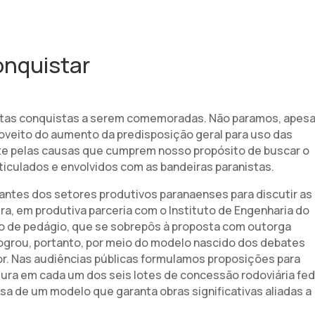
onquistar
itas conquistas a serem comemoradas. Não paramos, apesa
oveito do aumento da predisposição geral para uso das
ente pelas causas que cumprem nosso propósito de buscar o
iculados e envolvidos com as bandeiras paranistas.
tes dos setores produtivos paranaenses para discutir as
a, em produtiva parceria com o Instituto de Engenharia do
lo de pedágio, que se sobrepôs à proposta com outorga
 logrou, portanto, por meio do modelo nascido dos debates
or. Nas audiências públicas formulamos proposições para
rutura em cada um dos seis lotes de concessão rodoviária fed
a de um modelo que garanta obras significativas aliadas a