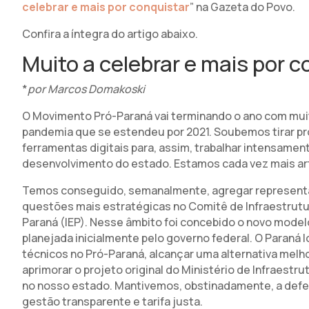
celebrar e mais por conquistar
” na Gazeta do Povo.
Confira a íntegra do artigo abaixo.
Muito a celebrar e mais por c
*
por Marcos Domakoski
O Movimento Pró-Paraná vai terminando o ano com mu
pandemia que se estendeu por 2021. Soubemos tirar pr
ferramentas digitais para, assim, trabalhar intensam
desenvolvimento do estado. Estamos cada vez mais art
Temos conseguido, semanalmente, agregar representan
questões mais estratégicas no Comitê de Infraestrutur
Paraná (IEP). Nesse âmbito foi concebido o novo mode
planejada inicialmente pelo governo federal. O Paraná
técnicos no Pró-Paraná, alcançar uma alternativa melh
aprimorar o projeto original do Ministério de Infraest
no nosso estado. Mantivemos, obstinadamente, a defes
gestão transparente e tarifa justa.