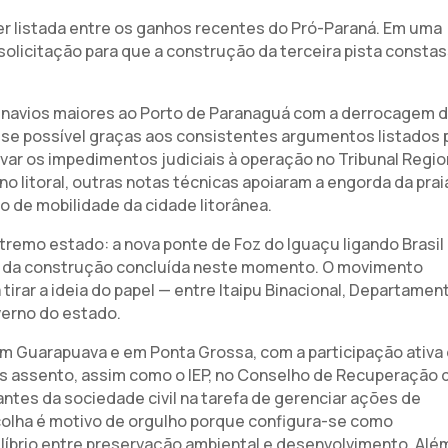
r listada entre os ganhos recentes do Pró-Paraná. Em uma
solicitação para que a construção da terceira pista consta
de navios maiores ao Porto de Paranaguá com a derrocagem 
-se possível graças aos consistentes argumentos listados 
ar os impedimentos judiciais à operação no Tribunal Regio
o litoral, outras notas técnicas apoiaram a engorda da prai
o de mobilidade da cidade litorânea.
tremo estado: a nova ponte de Foz do Iguaçu ligando Brasil
5% da construção concluída neste momento. O movimento
irar a ideia do papel — entre Itaipu Binacional, Departamen
verno do estado.
 Guarapuava e em Ponta Grossa, com a participação ativa
s assento, assim como o IEP, no Conselho de Recuperação 
tes da sociedade civil na tarefa de gerenciar ações de
colha é motivo de orgulho porque configura-se como
íbrio entre preservação ambiental e desenvolvimento. Alé