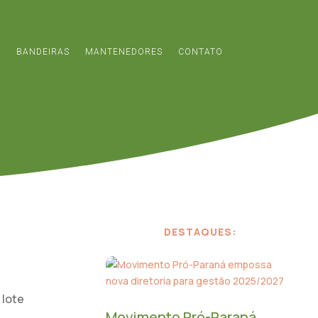
S
BANDEIRAS
MANTENEDORES
CONTATO
DESTAQUES:
 lote
Movimento Pró-Paraná