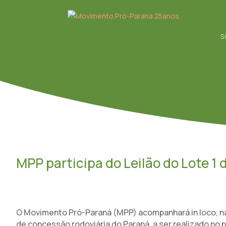
S
MPP participa do Leilão do Lote 1
O Movimento Pró-Paraná (MPP) acompanhará in loco, na s
de concessão rodoviária do Paraná, a ser realizado no pr