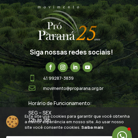
Siga nossas redes sociais!

41 99287-3839

movimento@proparana.org.br
Horário de Funcionamento:
SEG – SEX
Este site usa cookies para garantir que você obtenha
12h às 18h
a melhor experiência em nosso site. Ao usar nosso
site você consente cookies.
Saiba mais