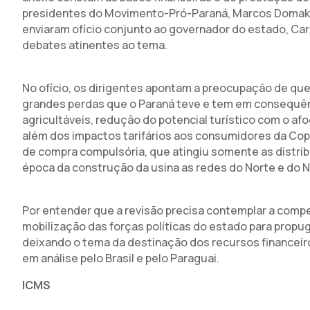
presidentes do Movimento-Pró-Paraná, Marcos Domakos
enviaram ofício conjunto ao governador do estado, Carl
debates atinentes ao tema.
No ofício, os dirigentes apontam a preocupação de q
grandes perdas que o Paraná teve e tem em consequên
agricultáveis, redução do potencial turístico com o a
além dos impactos tarifários aos consumidores da Cope
de compra compulsória, que atingiu somente as distrib
época da construção da usina as redes do Norte e do N
Por entender que a revisão precisa contemplar a comp
mobilização das forças políticas do estado para propugn
deixando o tema da destinação dos recursos financeir
em análise pelo Brasil e pelo Paraguai.
ICMS