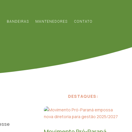
S
BANDEIRAS
MANTENEDORES
CONTATO
DESTAQUES:
Desse
Movimento Pró-Paraná