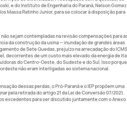
ki, e do Instituto de Engenharia do Paraná, Nelson Gomez
os Massa Ratinho Junior, para se colocar à disposição para
ue não sejam contempladas na revisão compensações para a
cia da construção da usina — inundação de grandes áreas
fogamento de Sete Quedas, prejuízo na arrecadação do ICMS
l, decorrentes de um custo mais elevado da energia de Ita
uidoras do Centro-Oeste, do Sudeste e do Sul. Isso porque
ordeste não eram interligadas ao sistema nacional.
ensação dessas perdas, o Pró-Paraná e o IEP propõem uma
ar pela retirada do artigo 21 da Lei de Conversão 07/2021,
os excedentes para ser discutido juntamente com o Anexo 