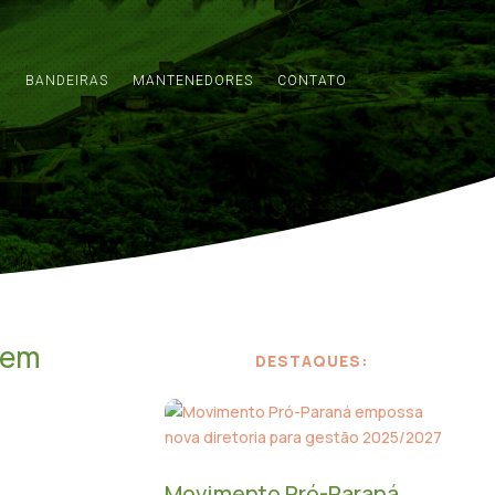
S
BANDEIRAS
MANTENEDORES
CONTATO
 em
DESTAQUES:
Movimento Pró-Paraná