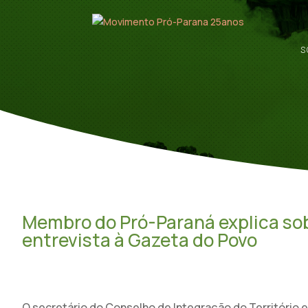
S
Membro do Pró-Paraná explica sob
entrevista à Gazeta do Povo
O secretário do Conselho de Integração do Território e