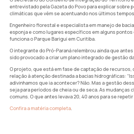
entrevistado pela Gazeta do Povo para explicar sobre 
climáticas que vêm se acentuando nos últimos tempos
Engenheiro florestal e especialista em manejo de bacia
esponja e como lugares específicos em alguns pontos
funciona o Parque Barigui em Curitiba.
O integrante do Pró-Paraná relembrou ainda que antes d
sido provocado a criar um plano integrado de gestão da
O projeto, que está em fase de captação de recursos,
relação à atenção destinada a bacias hidrográficas: “
adivinhamos que ia acontecer? Não. Mas a gestão dessa
seja para períodos de cheia ou de seca. As mudanças 
comuns. O que antes levava 20, 40 anos para se repeti
Confira a matéria completa
.