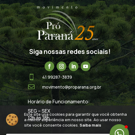
Siga nossas redes sociais!

41 99287-3839

movimento@proparana.org.br
Horário de Funcionamento:
SEG – SEX
Este site usa cookies para garantir que você obtenha
12h às 18h
a melhor experiência em nosso site. Ao usar nosso
site você consente cookies.
Saiba mais