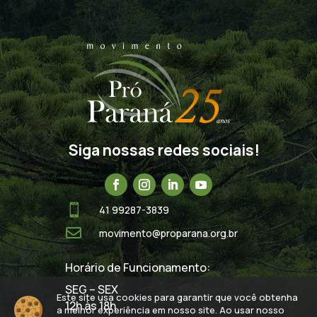
Siga nossas redes sociais!

41 99287-3839

movimento@proparana.org.br
Horário de Funcionamento:
SEG – SEX
Este site usa cookies para garantir que você obtenha
12h às 18h
a melhor experiência em nosso site. Ao usar nosso