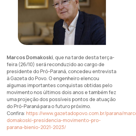
Marcos Domakoski
, que na tarde desta terça-
feira (26/10) será reconduzido ao cargo de
presidente do Pró-Paraná, concedeu entrevista
à Gazeta do Povo. O engenheiro elencou
algumas importantes conquistas obtidas pelo
movimento nos últimos dois anos e também fez
uma projeção dos possíveis pontos de atuação
do Pró-Paraná para o futuro próximo.
Confira:
https://www.gazetadopovo.com.br/parana/marc
domakoski-presidencia-movimento-pro-
parana-bienio-2021-2023/