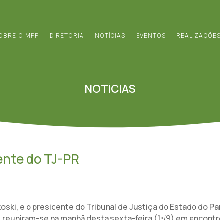
OBRE O MPP
DIRETORIA
NOTÍCIAS
EVENTOS
REALIZAÇÕE
NOTÍCIAS
ente do TJ-PR
ki, e o presidente do Tribunal de Justiça do Estado do Pa
reuniram-se na manhã desta sexta-feira (1º/9) em encontr