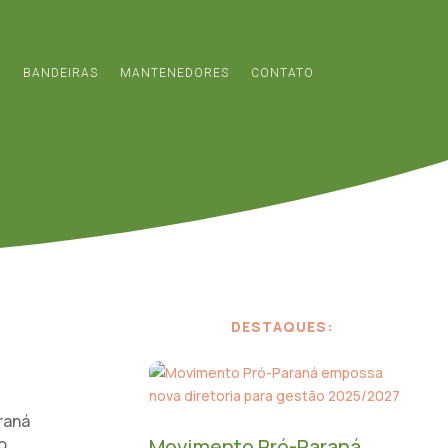
S
BANDEIRAS
MANTENEDORES
CONTATO
DESTAQUES:
raná
o
Movimento Pró-Paraná