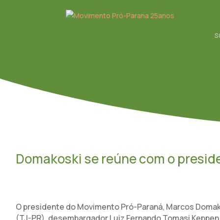
S
Domakoski se reúne com o presid
O presidente do Movimento Pró-Paraná, Marcos Domakos
(TJ-PR), desembargador Luiz Fernando Tomasi Keppen, 