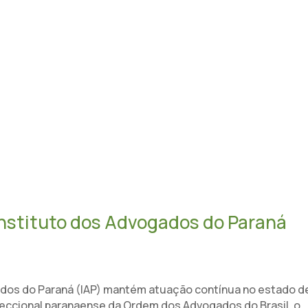
OBRE O MPP
DIRETORIA
NOTÍCIAS
EVENTOS
REALIZAÇÕE
NOTÍCIAS
nstituto dos Advogados do Paraná
gados do Paraná (IAP) mantém atuação contínua no estado 
 seccional paranaense da Ordem dos Advogados do Brasil, o