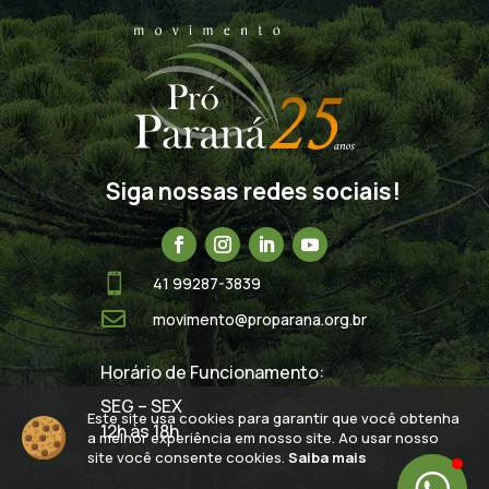
Siga nossas redes sociais!

41 99287-3839

movimento@proparana.org.br
Horário de Funcionamento:
SEG – SEX
Este site usa cookies para garantir que você obtenha
12h às 18h
a melhor experiência em nosso site. Ao usar nosso
site você consente cookies.
Saiba mais