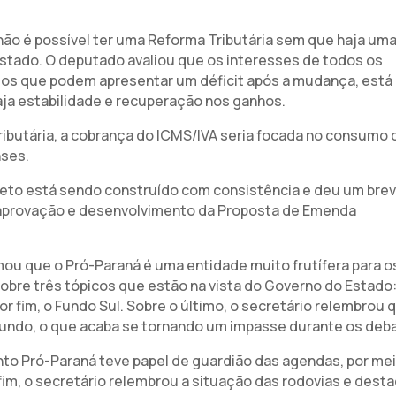
o é possível ter uma Reforma Tributária sem que haja um
stado. O deputado avaliou que os interesses de todos os
 os que podem apresentar um déficit após a mudança, está
a estabilidade e recuperação nos ganhos.
butária, a cobrança do ICMS/IVA seria focada no consumo 
nses.
jeto está sendo construído com consistência e deu um bre
aprovação e desenvolvimento da Proposta de Emenda
rmou que o Pró-Paraná é uma entidade muito frutífera para o
bre três tópicos que estão na vista do Governo do Estado:
or fim, o Fundo Sul. Sobre o último, o secretário relembrou 
 Fundo, o que acaba se tornando um impasse durante os deb
nto Pró-Paraná teve papel de guardião das agendas, por me
im, o secretário relembrou a situação das rodovias e dest