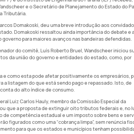
Wandscheer e o Secretário de Planejamento do Estado do Pa
 Tributária.
 Marcos Domakoski, deu uma breve introdução aos convidad
estado. Domakoski ressaltou ainda importância do debate e 
o governo para maiores avanços nas bandeiras defendidas.
nador do comitê, Luís Roberto Bruel, Wandscheer iniciou s
utos da união do governo e entidades do estado, como, por
 e como esta pode afetar positivamente os empresários, p
ra a listagem do que está sendo pago e repassado. Isto, de
conta do alto índice de consumo.
ral Luiz Carlos Hauly, membro da Comissão Especial da
u que a proposta de extinguir oito tributos federais e, no l
do de competência estadual e um imposto sobre bens e ser
ão figurados como uma “cobrança limpa”, sem renúncia fisc
mento para que os estados e municípios tenham possibilid