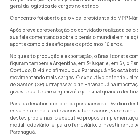
geral da logística de cargas no estado.
O encontro foi aberto pelo vice-presidente do MPP Már
Após breve apresentação do convidado realizada pelo c
sua fala comentando sobre o cenário mundial em relaç
aponta como o desafio para os próximos 10 anos.
No quesito produção e exportação, o Brasil consta como
figuram também a Argentina, em 3º lugar, e, em 6º, o P
Contudo, Dividino afirmou que Paranaguá não está ba
movimentando mais cargas. O executivo defendeu ainda
de Santos (SP) ultrapassar o de Paranaguá na importaçã
grãos, o porto parnanguara é o principal quando destin
Para os desafios dos portos paranaenses, Dividino des
crise nos modais rodoviários e ferroviários, sendo aqui
destes problemas, o executivo propôs a implementação 
modal rodoviário; e, para o ferroviário, o investiment
Paranaguá.