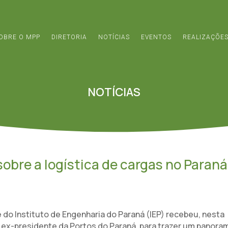
OBRE O MPP
DIRETORIA
NOTÍCIAS
EVENTOS
REALIZAÇÕE
NOTÍCIAS
obre a logística de cargas no Paraná
do Instituto de Engenharia do Paraná (IEP) recebeu, nesta
o, ex-presidente da Portos do Paraná, para trazer um panora