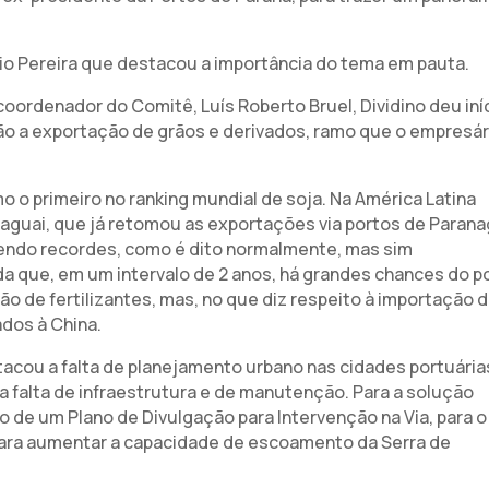
io Pereira que destacou a importância do tema em pauta.
oordenador do Comitê, Luís Roberto Bruel, Dividino deu iníc
ão a exportação de grãos e derivados, ramo que o empresár
 o primeiro no ranking mundial de soja. Na América Latina
araguai, que já retomou as exportações via portos de Parana
tendo recordes, como é dito normalmente, mas sim
 que, em um intervalo de 2 anos, há grandes chances do p
o de fertilizantes, mas, no que diz respeito à importação 
ados à China.
tacou a falta de planejamento urbano nas cidades portuária
 a falta de infraestrutura e de manutenção. Para a solução
de um Plano de Divulgação para Intervenção na Via, para o
o para aumentar a capacidade de escoamento da Serra de