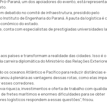
o Pró-Paraná, um dos apoiadores do evento, está represent
eto.
 debatido no comitê de infraestrutura, presidido pelo
 Instituto de Engenharia do Paraná. A pauta da logística é 
 econômico do estado.
le, conta com especialistas de prestigiadas universidades la
aos países e transformam a realidade das cidades. Isso é o
a carreira diplomática do Ministério das Relações Exteriore
 os oceanos Atlântico e Pacífico para reduzir distâncias e
lanou à plenária as vantagens dessas rotas, como elas imp
or esses corredores.
eva riqueza, investimentos e oferta de trabalho com qualida
e fretes marítimos e enormes dificuldades para se obter
res logísticos respondem a essas questões”, frisou.