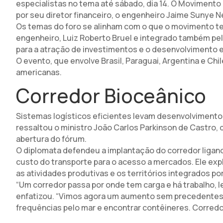
especialistas no tema até sábado, dia 14. O Moviment
por seu diretor financeiro, o engenheiro Jaime Sunye N
Os temas do foro se alinham com o que o movimento tem
engenheiro, Luiz Roberto Bruel e integrado também pelo
para a atração de investimentos e o desenvolvimento
O evento, que envolve Brasil, Paraguai, Argentina e Chi
americanas.
Corredor Bioceânico
Sistemas logísticos eficientes levam desenvolvimento 
ressaltou o ministro João Carlos Parkinson de Castro, d
abertura do fórum.
O diplomata defendeu a implantação do corredor ligando
custo do transporte para o acesso a mercados. Ele exp
as atividades produtivas e os territórios integrados p
“Um corredor passa por onde tem carga e há trabalho, l
enfatizou. “Vimos agora um aumento sem precedentes d
frequências pelo mar e encontrar contêineres. Corredo