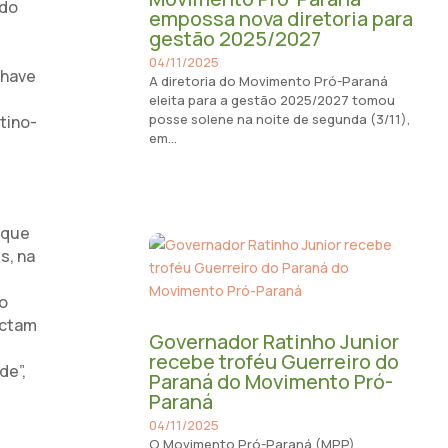
ado
empossa nova diretoria para
gestão 2025/2027
04/11/2025
chave
A diretoria do Movimento Pró-Paraná
eleita para a gestão 2025/2027 tomou
posse solene na noite de segunda (3/11),
tino-
em...
 que
s, na
 o
actam
Governador Ratinho Junior
recebe troféu Guerreiro do
de”,
Paraná do Movimento Pró-
Paraná
04/11/2025
O Movimento Pró-Paraná (MPP)