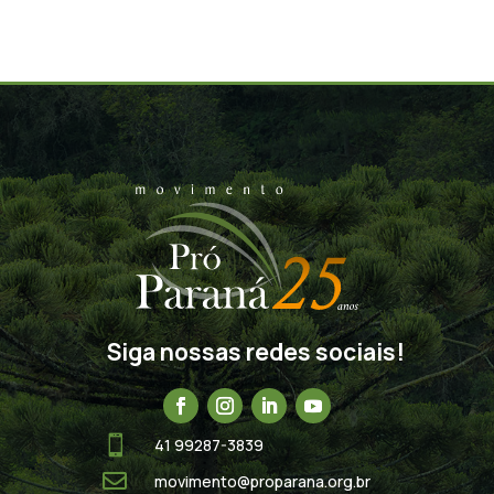
Siga nossas redes sociais!

41 99287-3839

movimento@proparana.org.br