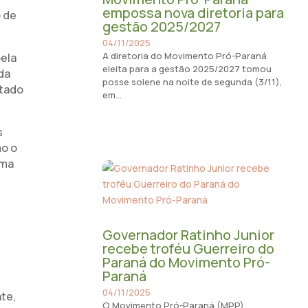
empossa nova diretoria para
o de
gestão 2025/2027
04/11/2025
A diretoria do Movimento Pró-Paraná
pela
eleita para a gestão 2025/2027 tomou
da
posse solene na noite de segunda (3/11),
stado
em...
s
mo o
ama
Governador Ratinho Junior
recebe troféu Guerreiro do
Paraná do Movimento Pró-
Paraná
04/11/2025
te,
O Movimento Pró-Paraná (MPP)