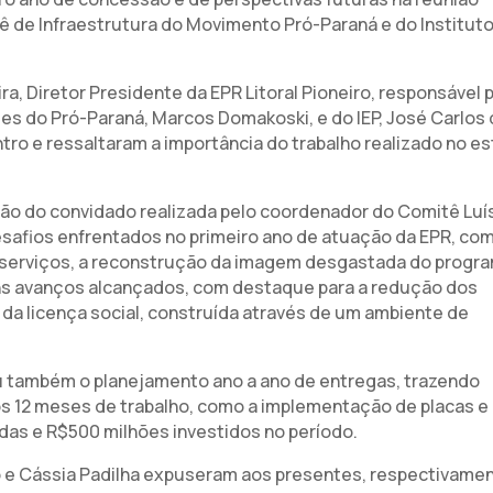
tê de Infraestrutura do Movimento Pró-Paraná e do Institut
, Diretor Presidente da EPR Litoral Pioneiro, responsável 
tes do Pró-Paraná, Marcos Domakoski, e do IEP, José Carlos 
ro e ressaltaram a importância do trabalho realizado no e
ão do convidado realizada pelo coordenador do Comitê Luí
esafios enfrentados no primeiro ano de atuação da EPR, co
 serviços, a reconstrução da imagem desgastada do progr
guns avanços alcançados, com destaque para a redução dos
da licença social, construída através de um ambiente de
ou também o planejamento ano a ano de entregas, trazendo
os 12 meses de trabalho, como a implementação de placas e
das e R$500 milhões investidos no período.
éo e Cássia Padilha expuseram aos presentes, respectivamen