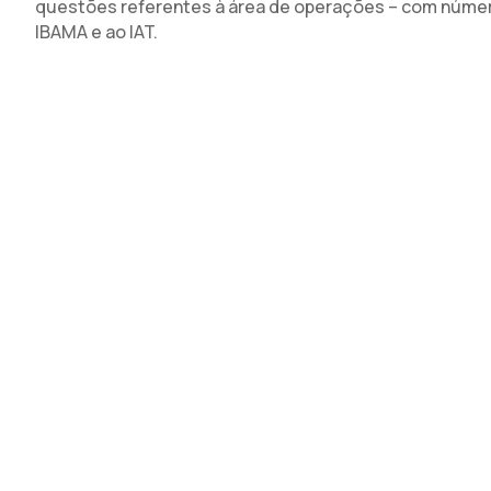
questões referentes à área de operações – com número
IBAMA e ao IAT.