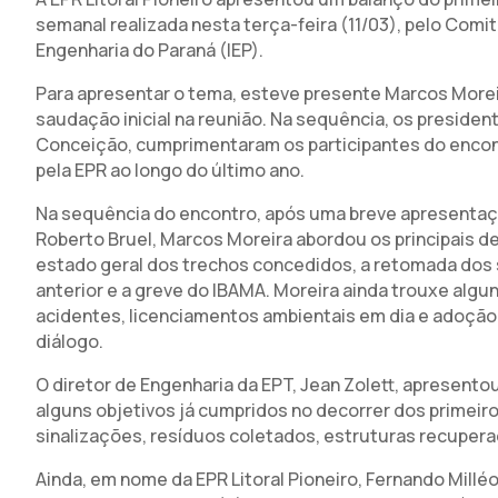
semanal realizada nesta terça-feira (11/03), pelo Comi
Engenharia do Paraná (IEP).
Para apresentar o tema, esteve presente Marcos Moreira
saudação inicial na reunião. Na sequência, os presiden
Conceição, cumprimentaram os participantes do encont
pela EPR ao longo do último ano.
Na sequência do encontro, após uma breve apresentaç
Roberto Bruel, Marcos Moreira abordou os principais d
estado geral dos trechos concedidos, a retomada dos
anterior e a greve do IBAMA. Moreira ainda trouxe al
acidentes, licenciamentos ambientais em dia e adoção 
diálogo.
O diretor de Engenharia da EPT, Jean Zolett, apresent
alguns objetivos já cumpridos no decorrer dos primeir
sinalizações, resíduos coletados, estruturas recupera
Ainda, em nome da EPR Litoral Pioneiro, Fernando Mill