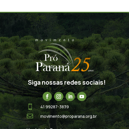
Siga nossas redes sociais!

41 99287-3839

movimento@proparana.org.br