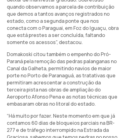
quando observamos a parcela de contribuição
que demos a tantos avanços registrados no
estado, como a segunda ponte que nos
conecta com o Paraguai, em Foz do Iguaçu, obra
que está prestes a ser concluída, faltando
somente os acessos”, destacou.
Domakoski citou também o empenho do Pró-
Paraná pela remoção das pedras palanganas no
Canal da Galheta, permitindo navios de maior
porte no Porto de Paranaguá, as tratativas que
permitiram acrescentar a construção da
terceira pista nas obras de ampliação do
Aeroporto Afonso Pena e as notas técnicas que
embasaram obras no litoral do estado.
“Há muito por fazer. Neste momento em que já
contamos 60 dias de bloqueios parciais na BR-
277 e de tráfego interrompido na Estrada da
Graciosa, sabemos que temos pedras no nosso